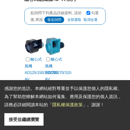
欲詢問下列產品詳細資料, 請於
勾選
後,再按
全部選取
取消全選
離心式
離心式
風機
風機
AD125/150/180/200-
AD230/270/310-
AV
AV
(AD125AV
(AD230AV
感謝您的造訪。本網站絕對尊重並予以保護您個人的隱私權。
AD150AV
AD270AV
為了幫助您瞭解本網站如何蒐集、應用及保護您的個人資訊，
AD200AV)
AD310AV)
請務必詳細閱讀本站的「
隱私權保護政策
」。謝謝！
欲詢問下列產品詳細資料, 請於
勾選
接受並繼續瀏覽
後,再按
全部選取
取消全選