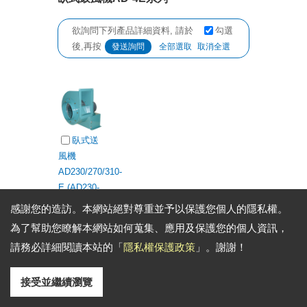
欲詢問下列產品詳細資料, 請於
勾選
後,再按
全部選取
取消全選
臥式送
風機
AD230/270/310-
E (AD230-
AD270-
感謝您的造訪。本網站絕對尊重並予以保護您個人的隱私權。
AD310AE)
為了幫助您瞭解本網站如何蒐集、應用及保護您的個人資訊，
請務必詳細閱讀本站的「
隱私權保護政策
」。謝謝！
欲詢問下列產品詳細資料, 請於
勾選
後,再按
全部選取
取消全選
接受並繼續瀏覽
Go Top