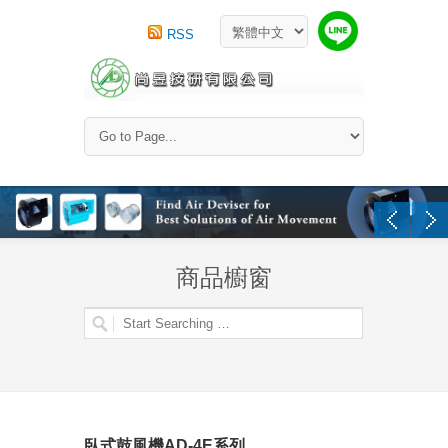
RSS
商品櫥窗
臥式鼓風機AD-4E系列